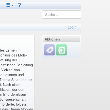
..
Login
Aktionen
les Lernen in
schluss des Mole-
tellung der
haftlichen Begleitung
 Vielzahl von
sentationen und
 Thema Smartphones
t. Nach einer
hissen, der den
en Erfordernissen
ionsgesellschaft
forderte, folgeten
um das Thema Mobiles