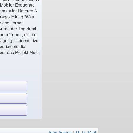
 Mobiler Endgeräte
hema aller Referent/-
Fragestellung "Was
ür das Lernen
t wurde der Tag durch
rter/-innen, die die
agung in einem Live-
berichtete die
er das Projekt Mole.
Ingo Antony
|
18.11.2016