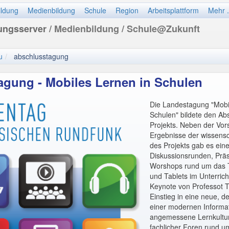
ildung
Medienbildung
Schule
Region
Arbeitsplattform
Mehr .
dungsserver
/ Medienbildung / Schule@Zukunft
u
abschlusstagung
agung - Mobiles Lernen in Schulen
Die Landestagung "Mobi
Schulen" bildete den Ab
Projekts. Neben der Vors
Ergebnisse der wissensc
des Projekts gab es eine
Diskussionsrunden, Prä
Worshops rund um das
und Tablets im Unterrich
Keynote von Professot T
Einstieg in eine neue, d
einer modernen Informat
angemessene Lernkultur 
fachlicher Foren rund 