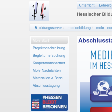
Unterricht
Lehrerb
Hessischer Bil
bildungsserver
medienbildung
mole - ne
Abschlusst
Mole Start
Projektbeschreibung
Begleituntersuchung
Kooperationspartner
Mole-Nachrichten
Materialien & Beric..
Abschlusstagung