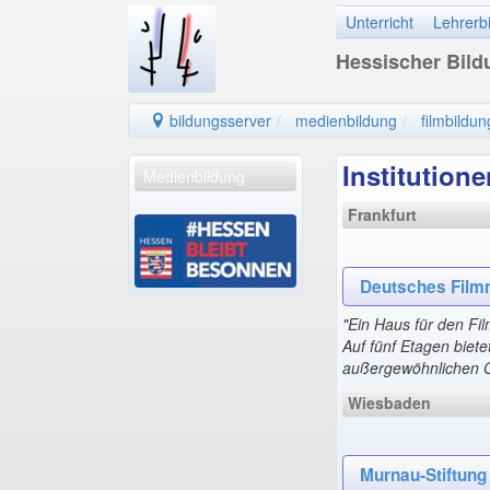
Unterricht
Lehrerb
Hessischer Bil
bildungsserver
medienbildung
filmbildun
Institutione
Medienbildung
Frankfurt
Deutsches Film
"Ein Haus für den Fil
Auf fünf Etagen biete
außergewöhnlichen O
Wiesbaden
Murnau-Stiftung