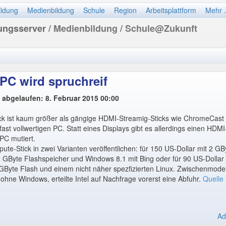
ildung
Medienbildung
Schule
Region
Arbeitsplattform
Mehr .
dungsserver
/ Medienbildung / Schule@Zukunft
-PC wird spruchreif
t abgelaufen: 8. Februar 2015 00:00
ck ist kaum größer als gängige HDMI-Streamig-Sticks wie ChromeCast o
fast vollwertigen PC. Statt eines Displays gibt es allerdings einen HDM
PC mutiert.
ute-Stick in zwei Varianten veröffentlichen: für 150 US-Dollar mit 2 GB
2 GByte Flashspeicher und Windows 8.1 mit Bing oder für 90 US-Dollar
 GByte Flash und einem nicht näher spezfizierten Linux. Zwischenmodel
hne Windows, erteilte Intel auf Nachfrage vorerst eine Abfuhr.
Quelle
Ad