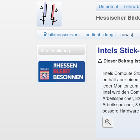
Unterricht
Lehrerb
Hessischer Bil
bildungsserver
medienbildung
new[s]
Intels Stick
Medienbildung
Dieser Beitrag is
Intels Compute Sti
enthält aber einen 
jeder Monitor zum 
Intel wird den Comp
Arbeitsspeicher, 3
Arbeitsspeicher, 8
bessere Hardware o