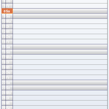
6
Do
7
Fr
8
Sa
9
So
10
Mo
11
Di
12
Mi
13
Do
14
Fr
15
Sa
16
So
17
Mo
18
Di
19
Mi
20
Do
21
Fr
22
Sa
23
So
24
Mo
25
Di
26
Mi
27
Do