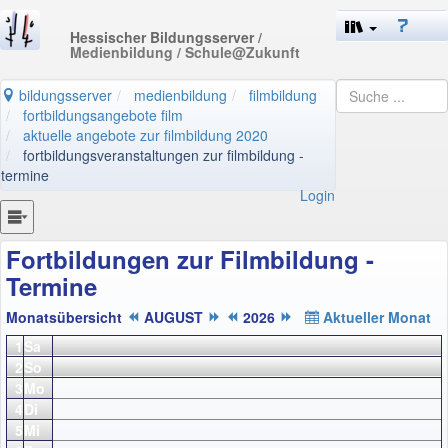
Hessischer Bildungsserver
/
Medienbildung / Schule@Zukunft
bildungsserver
medienbildung
filmbildung
fortbildungsangebote film
aktuelle angebote zur filmbildung 2020
fortbildungsveranstaltungen zur filmbildung -
termine
Login
Fortbildungen zur Filmbildung -
Termine
Monatsübersicht
AUGUST
2026
Aktueller Monat
1
Sa
2
So
3
Mo
4
Di
5
Mi